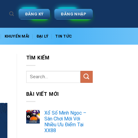
ĐĂNG KÝ
ĐĂNG NHẬP
KHUYẾN MÃI
ĐẠI LÝ
TIN TỨC
TÌM KIẾM
BÀI VIẾT MỚI
Xổ Số Minh Ngọc –
Sân Chơi Mới Với
Nhiều Ưu Điểm Tại
XX88