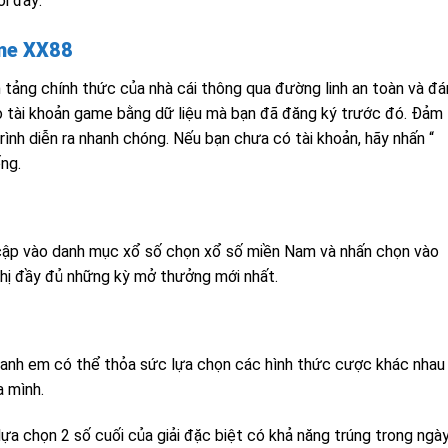
i đây:
ame XX88
n tảng chính thức của nhà cái thông qua đường linh an toàn và đ
ào tài khoản game bằng dữ liệu mà bạn đã đăng ký trước đó. Đảm
ình diễn ra nhanh chóng. Nếu bạn chưa có tài khoản, hãy nhấn “
ng.
uy cập vào danh mục xổ số chọn xổ số miền Nam và nhấn chọn vào
thị đầy đủ những kỳ mở thưởng mới nhất.
ng anh em có thể thỏa sức lựa chọn các hình thức cược khác nhau
a mình.
ựa chọn 2 số cuối của giải đặc biệt có khả năng trúng trong ngày