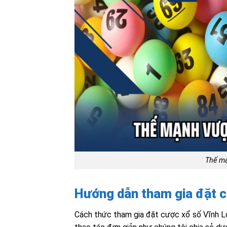
Thế mạ
Hướng dẫn tham gia đặt c
Cách thức tham gia đặt cược xổ số Vĩnh Lon