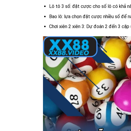
Lô tô 3 số: đặt cược cho số lô có khả n
Bao lô: lựa chọn đặt cược nhiều số để n
Chơi xiên 2 xiên 3: Dự đoán 2 đến 3 cặp