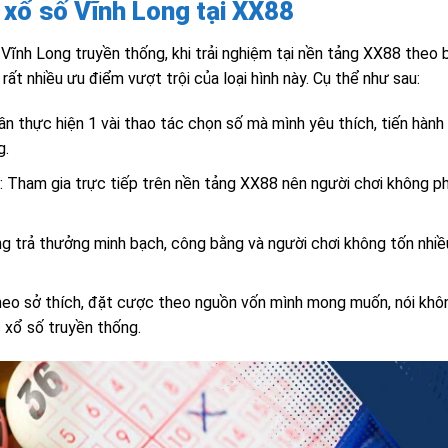
i xổ số Vĩnh Long tại XX88
 Vĩnh Long truyền thống, khi trải nghiệm tại nền tảng XX88 theo 
rất nhiều ưu điểm vượt trội của loại hình này. Cụ thể như sau:
ần thực hiện 1 vài thao tác chọn số mà mình yêu thích, tiến hành
g.
ch: Tham gia trực tiếp trên nền tảng XX88 nên người chơi không ph
g trả thưởng minh bạch, công bằng và người chơi không tốn nhiề
heo sở thích, đặt cược theo nguồn vốn mình mong muốn, nói khô
c xổ số truyền thống.