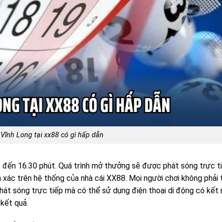
 Vĩnh Long tại xx88 có gì hấp dẫn
 đến 16.30 phút. Quá trình mở thưởng sẽ được phát sóng trực t
h xác trên hệ thống của nhà cái XX88. Mọi người chơi không phải 
phát sóng trực tiếp mà có thể sử dụng điện thoại di động có kết 
kết quả.