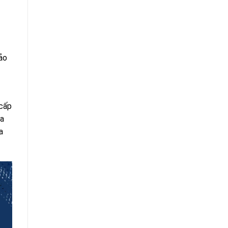
ảo
 cấp
ua
a