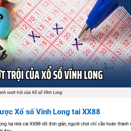
nh vượt trội của Xổ số Vĩnh Long
ược Xổ số Vĩnh Long tai XX88
g tại nhà cái XX88 rất đơn giản, người chơi chỉ cần hoàn thành 