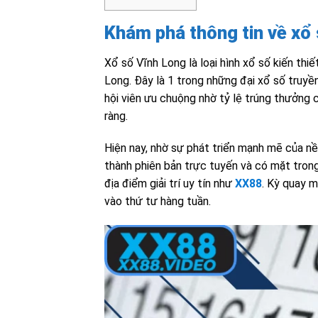
Khám phá thông tin về xổ
Xổ số Vĩnh Long là loại hình xổ số kiến th
Long. Đây là 1 trong những đại xổ số truy
hội viên ưu chuộng nhờ tỷ lệ trúng thưởng 
ràng.
Hiện nay, nhờ sự phát triển mạnh mẽ của nề
thành phiên bản trực tuyến và có mặt tron
địa điểm giải trí uy tín như
XX88
. Kỳ quay 
vào thứ tư hàng tuần.