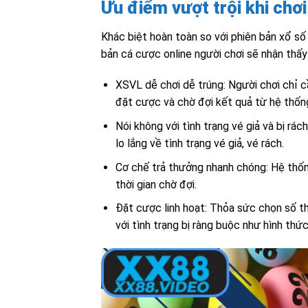
Ưu điểm vượt trội khi chơ
Khác biệt hoàn toàn so với phiên bản xổ số
bản cá cược online người chơi sẽ nhận thấy 
XSVL dễ chơi dễ trúng: Người chơi chỉ c
đặt cược và chờ đợi kết quả từ hệ thốn
Nói không với tình trạng vé giả và bị rá
lo lắng về tình trạng vé giả, vé rách.
Cơ chế trả thưởng nhanh chóng: Hệ thốn
thời gian chờ đợi.
Đặt cược linh hoạt: Thỏa sức chọn số t
với tình trạng bị ràng buộc như hình thứ