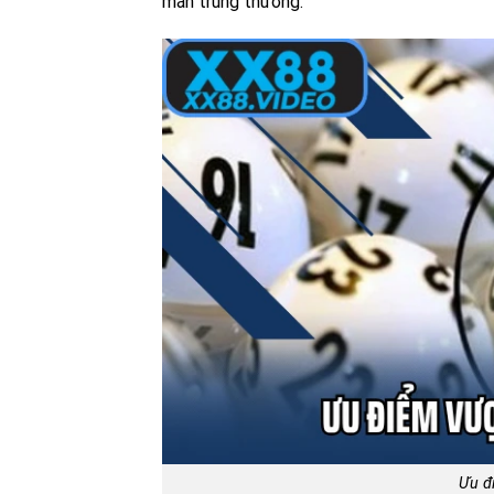
mắn trúng thưởng.
Ưu đ