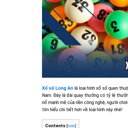
Xổ số Long An
là loại hình xổ số quen thu
Nam. Đây là đài quay thưởng có tỷ lệ thưởn
nổ mạnh mẽ của nền công nghệ, người chơi
tìm hiểu chi tiết hơn về loại hình này nhé!
Contents
[
hide
]