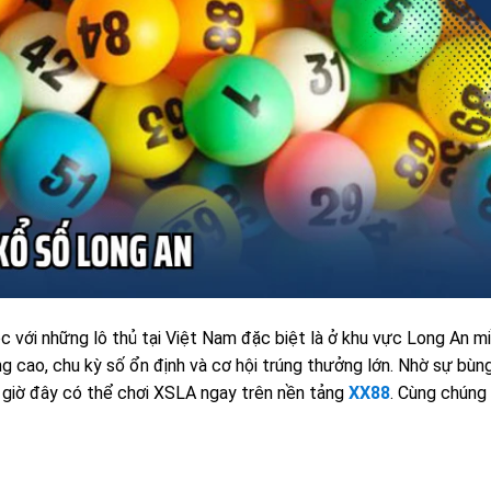
ộc với những lô thủ tại Việt Nam đặc biệt là ở khu vực Long An m
g cao, chu kỳ số ổn định và cơ hội trúng thưởng lớn. Nhờ sự bùn
 giờ đây có thể chơi XSLA ngay trên nền tảng
XX88
. Cùng chúng 