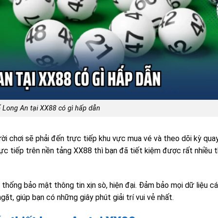
 Long An tại XX88 có gì hấp dẫn
ời chơi sẽ phải đến trực tiếp khu vực mua vé và theo dõi kỳ qua
rực tiếp trên nền tảng XX88 thì bạn đã tiết kiệm được rất nhiều t
thống bảo mật thông tin xịn sò, hiện đại. Đảm bảo mọi dữ liệu cá
t, giúp bạn có những giây phút giải trí vui vẻ nhất.