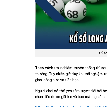
Xổ số
Theo cách trải nghiệm truyền thống thì ngư
thưởng. Tuy nhiên giờ đây khi trải nghiệm t
gian, công sức và tiền bạc.
Người chơi có thể yên tâm tuyệt đối bởi hệ 
nhân đều được giữ kín và bảo mật nghiêm ngặ