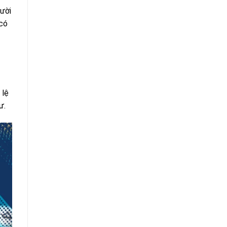
gười
 có
 lệ
ư.