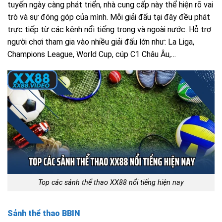
tuyến ngày càng phát triển, nhà cung cấp này thể hiện rõ vai
trò và sự đóng góp của mình. Mỗi giải đấu tại đây đều phát
trực tiếp từ các kênh nổi tiếng trong và ngoài nước. Hỗ trợ
người chơi tham gia vào nhiều giải đấu lớn như: La Liga,
Champions League, World Cup, cúp C1 Châu Âu,…
Top các sảnh thể thao XX88 nổi tiếng hiện nay
Sảnh thể thao BBIN