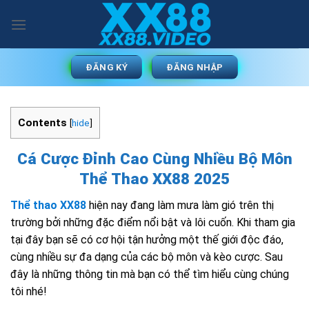
Skip
to
content
ĐĂNG KÝ
ĐĂNG NHẬP
Contents
[
hide
]
Cá Cược Đỉnh Cao Cùng Nhiều Bộ Môn
Thể Thao XX88 2025
Thể thao XX88
hiện nay đang làm mưa làm gió trên thị
trường bởi những đặc điểm nổi bật và lôi cuốn. Khi tham gia
tại đây bạn sẽ có cơ hội tận hưởng một thế giới độc đáo,
cùng nhiều sự đa dạng của các bộ môn và kèo cược. Sau
đây là những thông tin mà bạn có thể tìm hiểu cùng chúng
tôi nhé!