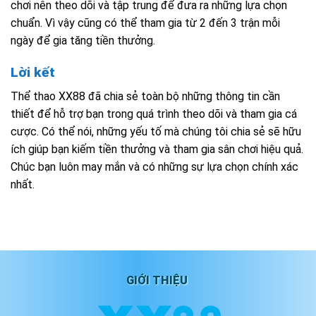
chơi nên theo dõi và tập trung để đưa ra những lựa chọn
chuẩn. Vì vậy cũng có thể tham gia từ 2 đến 3 trận mỗi
ngày để gia tăng tiền thưởng.
Lời kết
Thể thao XX88 đã chia sẻ toàn bộ những thông tin cần
thiết để hỗ trợ bạn trong quá trình theo dõi và tham gia cá
cược. Có thể nói, những yếu tố mà chúng tôi chia sẻ sẽ hữu
ích giúp bạn kiếm tiền thưởng và tham gia sân chơi hiệu quả.
Chúc bạn luôn may mắn và có những sự lựa chọn chính xác
nhất.
GIỚI THIỆU