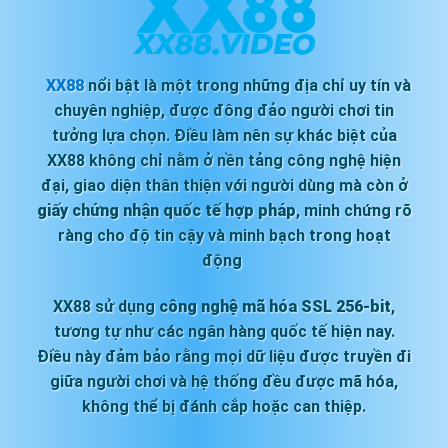
XX88
nổi bật là một trong những địa chỉ uy tín và
chuyên nghiệp, được đông đảo người chơi tin
tưởng lựa chọn. Điều làm nên sự khác biệt của
XX88 không chỉ nằm ở nền tảng công nghệ hiện
đại, giao diện thân thiện với người dùng mà còn ở
giấy chứng nhận quốc tế hợp pháp
, minh chứng rõ
ràng cho độ tin cậy và minh bạch trong hoạt
động
XX88 sử dụng
công nghệ mã hóa SSL 256-bit
,
tương tự như các ngân hàng quốc tế hiện nay.
Điều này đảm bảo rằng mọi dữ liệu được truyền đi
giữa người chơi và hệ thống đều được mã hóa,
không thể bị đánh cắp hoặc can thiệp.