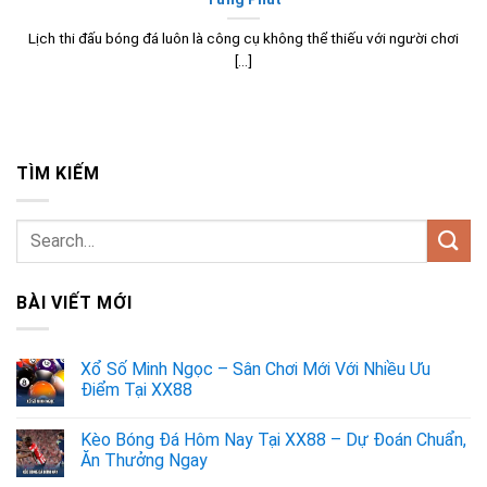
Lịch thi đấu bóng đá luôn là công cụ không thể thiếu với người chơi
[...]
TÌM KIẾM
BÀI VIẾT MỚI
Xổ Số Minh Ngọc – Sân Chơi Mới Với Nhiều Ưu
Điểm Tại XX88
Kèo Bóng Đá Hôm Nay Tại XX88 – Dự Đoán Chuẩn,
Ăn Thưởng Ngay