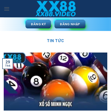
Skip
to
content
ĐĂNG KÝ
ĐĂNG NHẬP
TIN TỨC
29
Th6