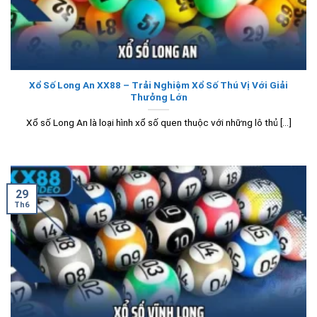
Xổ Số Long An XX88 – Trải Nghiệm Xổ Số Thú Vị Với Giải
Thưởng Lớn
Xổ số Long An là loại hình xổ số quen thuộc với những lô thủ [...]
29
Th6