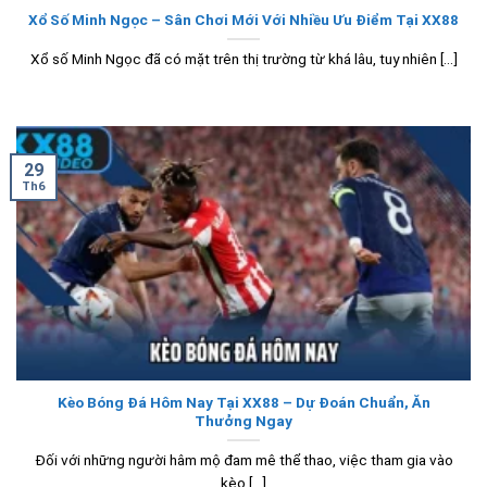
Xổ Số Minh Ngọc – Sân Chơi Mới Với Nhiều Ưu Điểm Tại XX88
Xổ số Minh Ngọc đã có mặt trên thị trường từ khá lâu, tuy nhiên [...]
29
Th6
Kèo Bóng Đá Hôm Nay Tại XX88 – Dự Đoán Chuẩn, Ăn
Thưởng Ngay
Đối với những người hâm mộ đam mê thể thao, việc tham gia vào
kèo [...]